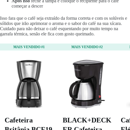
Após isso
feche a tampa e coloque o recipiente para o café
começar a descer
Isso fara que o café seja extraído da forma correta e com os solúveis e
sólidos que irão aprimorar o aroma e o sabor do café na sua xícara.
Cuidado para não deixar o café esquentando por muito tempo na
garrafa térmica, senão ele fica com gosto queimado.
MAIS VENDIDO #1
MAIS VENDIDO #2
Cafeteira
BLACK+DECK
Ca
Britânia BCF19
ER Cafeteira
Elé