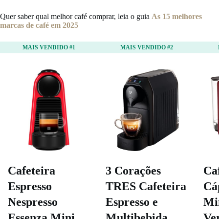
Quer saber qual melhor café comprar, leia o guia
As 15 melhores
marcas de café em 2025
MAIS VENDIDO #1
MAIS VENDIDO #2
Cafeteira
3 Corações
Ca
Espresso
TRES Cafeteira
Cá
Nespresso
Espresso e
Mi
Essenza Mini
Multibebida
Ve