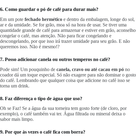
6. Como guardar o pó de café para durar mais?
Em um pote
fechado
hermético
e dentro da embalagem, longe do sol,
ar e da umidade. Se for grão, moa só na hora de usar. Se tiver uma
quantidade grande de café para armazenar e estiver em grão, aconselho
congelar o café, mas atenção. Não para ficar congelando e
descongelando, por que isso irá trazer umidade para seu grão. E não
queremos isso. Não é mesmo!?
7. Posso adicionar canela ou outros temperos no café?
Pode sim! Um pouquinho de
canela, cravo ou até cacau em pó
no
coador dá um toque especial. Só não exagere para não dominar o gosto
do café. Lembrando que qualquer coisa que adicione no café isso se
torna um drink.
8. Faz diferença o tipo de água que uso?
Oh se Faz! Se a água da sua torneira tem gosto forte (de cloro, por
exemplo), o café também vai ter. Água filtrada ou mineral deixa o
sabor mais limpo.
9. Por que às vezes o café fica com borra?