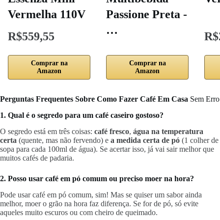
Vermelha 110V
Passione Preta -
…
R$559,55
R$
Comprar na
Comprar na
Amazon
Amazon
Perguntas Frequentes Sobre Como Fazer Café Em Casa
Sem Erro
1. Qual é o segredo para um café caseiro gostoso?
O segredo está em três coisas:
café fresco
,
água na temperatura
certa
(quente, mas não fervendo) e
a medida certa de pó
(1 colher de
sopa para cada 100ml de água). Se acertar isso, já vai sair melhor que
muitos cafés de padaria.
2. Posso usar café em pó comum ou preciso moer na hora?
Pode usar café em pó comum, sim! Mas se quiser um sabor ainda
melhor, moer o grão na hora faz diferença. Se for de pó, só evite
aqueles muito escuros ou com cheiro de queimado.