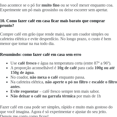
Isso acontece se o pó for
muito fino
ou se você mexer enquanto coa.
Experimente um pó mais grossinho ou deixe escorrer sem apertar.
10. Como fazer café em casa ficar mais barato que comprar
pronto?
Compre café em grão (que rende mais), use um coador simples ou
cafeteira elétrica e evite desperdício. No longo prazo, o custo é bem
menor que tomar na rua todo dia.
Resumindo: como fazer café em casa sem erro
Use
café fresco
e água na temperatura certa (entre 87º a 96º).
A proporção aconselhável é
10g de café
para cada
100g ou até
150g de água
.
No coador,
não mexa o café
enquanto passa.
Na cafeteira elétrica,
não aperte o pó no filtro
e
escalde o filtro
antes
.
Evite requentar
– café fresco sempre tem mais sabor.
Não deixar o café na garrafa térmica
por mais de 1h
Fazer café em casa pode ser simples, rápido e muito mais gostoso do
que você imagina. Agora é só experimentar e ajustar do seu jeito.
Depois me conta como ficou!