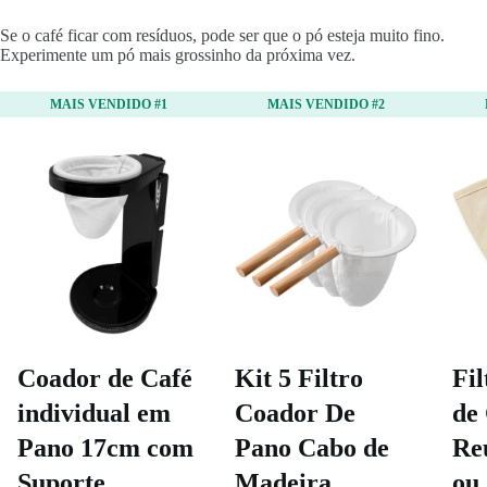
Se o café ficar com resíduos, pode ser que o pó esteja muito fino.
Experimente um pó mais grossinho da próxima vez.
MAIS VENDIDO #1
MAIS VENDIDO #2
Coador de Café
Kit 5 Filtro
Fi
individual em
Coador De
de
Pano 17cm com
Pano Cabo de
Reu
Suporte
Madeira
ou