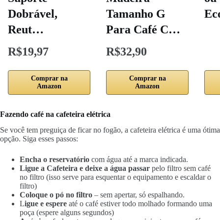
Dobrável,
Tamanho G
Ec
Reut…
Para Café C…
R$19,97
R$32,90
Comprar na
Comprar na
Amazon
Amazon
Fazendo café na cafeteira elétrica
Se você tem preguiça de ficar no fogão, a cafeteira elétrica é uma ótima
opção. Siga esses passos:
Encha o reservatório
com água até a marca indicada.
Ligue a Cafeteira e deixe a água passar
pelo filtro sem café
no filtro (isso serve para esquentar o equipamento e escaldar o
filtro)
Coloque o pó no filtro
– sem apertar, só espalhando.
L
igue e espere
até o café estiver todo molhado formando uma
poça (espere alguns segundos)