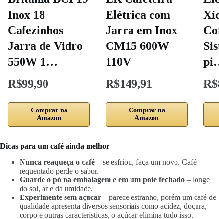
Inox 18
Elétrica com
Xí
Cafezinhos
Jarra em Inox
Co
Jarra de Vidro
CM15 ‎600W
Si
550W 1…
110V
pi
R$99,90
R$149,91
R$
Comprar na
Comprar na
Amazon
Amazon
Dicas para um café ainda melhor
Nunca reaqueça o café
– se esfriou, faça um novo. Café
requentado perde o sabor.
Guarde o pó na embalagem e em um pote fechado
– longe
do sol, ar e da umidade.
Experimente sem açúcar
– parece estranho, porém um café de
qualidade apresenta diversos sensoriais como acidez, doçura,
corpo e outras características, o açúcar elimina tudo isso.